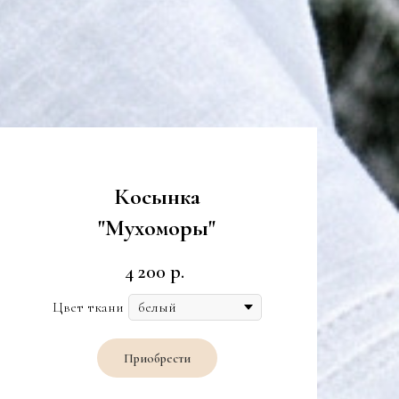
Косынка
"Мухоморы"
4 200
р.
Цвет ткани
Приобрести